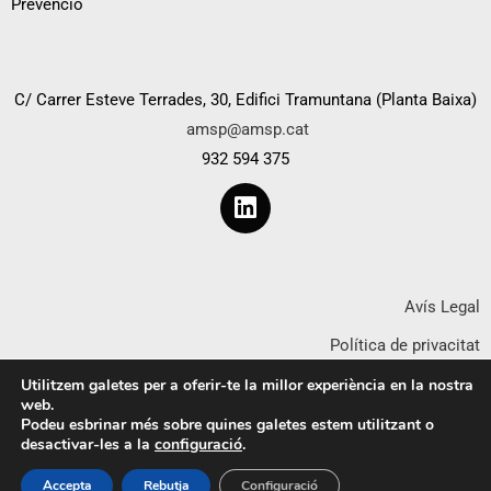
Prevenció
C/ Carrer Esteve Terrades, 30, Edifici Tramuntana (Planta Baixa)
amsp@amsp.cat
932 594 375
Avís Legal
Política de privacitat
Política de cookies
Utilitzem galetes per a oferir-te la millor experiència en la nostra
web.
Declaració d’accessibilitat
Podeu esbrinar més sobre quines galetes estem utilitzant o
desactivar-les a la
configuració
.
Accepta
Rebutja
Configuració